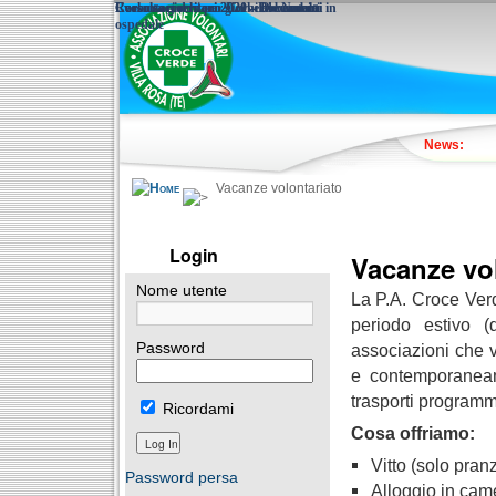
Corso soccorritori 2021 – Documenti
Corso soccorritori 2020 - Documenti
I volontari donano giochi ai bambini in
Raccolta giochi per Un verde Natale
ospedale
News:
Vacanze volontariato
Login
Vacanze vol
Nome utente
La P.A. Croce Verde
periodo estivo (
associazioni che v
Password
e contemporaneam
trasporti programm
Ricordami
Cosa offriamo:
Vitto (solo pran
Password persa
Alloggio in came