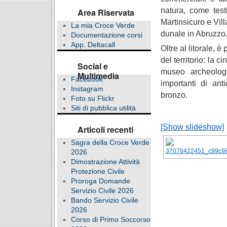
natura, come test
Area Riservata
Martinsicuro e Vil
La mia Croce Verde
dunale in Abruzzo
Documentazione corsi
App. Deltacall
Oltre al litorale, 
del territorio: la 
Social e
museo archeolog
Multimedia
Facebook
importanti di anti
Instagram
bronzo.
Foto su Flickr
Siti di pubblica utilità
[Show slideshow]
Articoli recenti
Sagra della Croce Verde
2026
Dimostrazione Attività
Protezione Civile
Proroga Domande
Servizio Civile 2026
Bando Servizio Civile
2026
Corso di Primo Soccorso