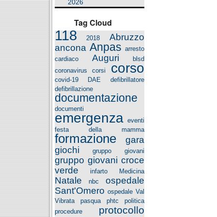
2026
Tag Cloud
118
Abruzzo
2018
Anpas
ancona
arresto
Auguri
cardiaco
blsd
corso
coronavirus
corsi
covid-19
DAE
defibrillatore
defibrillazione
documentazione
documenti
emergenza
eventi
festa della mamma
formazione
gara
giochi
gruppo giovani
gruppo giovani croce
verde
infarto
Medicina
Natale
ospedale
nbc
Sant'Omero
ospedale Val
Vibrata
pasqua
phtc
politica
protocollo
procedure