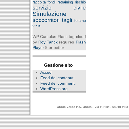
raccolta fondi
retraining
rischio
servizio civile
Simulazione
soccorritori
tagli
teramo
virus
WP Cumulus Flash tag cloud
by
Roy Tanck
requires
Flash
Player
9 or better.
Gestione sito
Accedi
Feed dei contenuti
Feed dei commenti
WordPress.org
Croce Verde P.A. Onlus
- Via F. Filzi - 64010 Vi