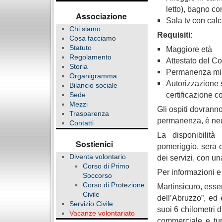
letto), bagno co
Associazione
Sala tv con calc
Chi siamo
Requisiti:
Cosa facciamo
Statuto
Maggiore età
Regolamento
Attestato del C
Storia
Permanenza min
Organigramma
Autorizzazione s
Bilancio sociale
certificazione c
Sede
Mezzi
Gli ospiti dovranno
Trasparenza
permanenza, è nece
Contatti
La disponibilità
Sostienici
pomeriggio, sera e
Diventa volontario
dei servizi, con un
Corso di Primo
Per informazioni e
Soccorso
Corso di Protezione
Martinsicuro, esse
Civile
dell’Abruzzo”, ed 
Servizio Civile
suoi 6 chilometri 
Vacanze volontariato
commerciale e tur