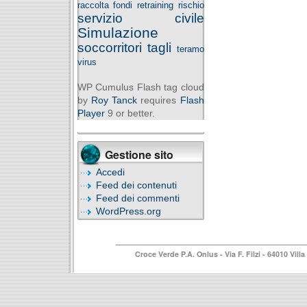
raccolta fondi
retraining
rischio
servizio civile
Simulazione
soccorritori
tagli
teramo
virus
WP Cumulus Flash tag cloud
by
Roy Tanck
requires
Flash
Player
9 or better.
Gestione sito
Accedi
Feed dei contenuti
Feed dei commenti
WordPress.org
Croce Verde P.A. Onlus
- Via F. Filzi - 64010 Vi