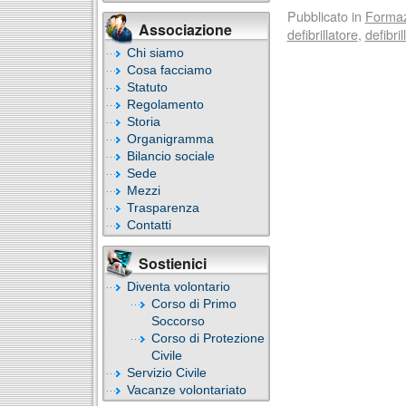
Pubblicato in
Forma
Associazione
defibrillatore
,
defibri
Chi siamo
Cosa facciamo
Statuto
Regolamento
Storia
Organigramma
Bilancio sociale
Sede
Mezzi
Trasparenza
Contatti
Sostienici
Diventa volontario
Corso di Primo
Soccorso
Corso di Protezione
Civile
Servizio Civile
Vacanze volontariato