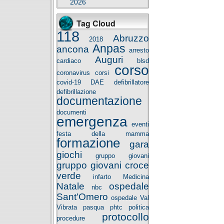
2026
Tag Cloud
118
Abruzzo
2018
Anpas
ancona
arresto
Auguri
cardiaco
blsd
corso
coronavirus
corsi
covid-19
DAE
defibrillatore
defibrillazione
documentazione
documenti
emergenza
eventi
festa della mamma
formazione
gara
giochi
gruppo giovani
gruppo giovani croce
verde
infarto
Medicina
Natale
ospedale
nbc
Sant'Omero
ospedale Val
Vibrata
pasqua
phtc
politica
protocollo
procedure