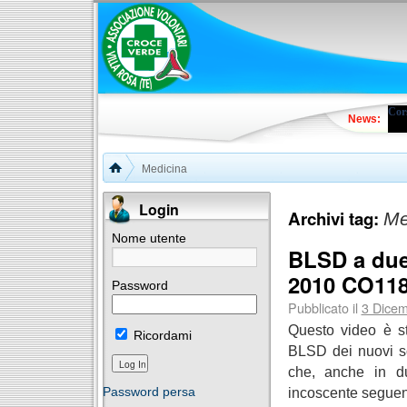
Cors
News:
Medicina
Login
Archivi tag:
Me
Nome utente
BLSD a due 
2010 CO11
Password
Pubblicato il
3 Dice
Questo video è st
Ricordami
BLSD dei nuovi so
che, anche in du
incoscente seguen
Password persa