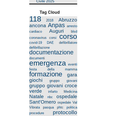
Civile 2025
Tag Cloud
118
Abruzzo
2018
Anpas
ancona
arresto
Auguri
cardiaco
blsd
corso
coronavirus
corsi
covid-19
DAE
defibrillatore
defibrillazione
documentazione
documenti
emergenza
eventi
festa della mamma
formazione
gara
giochi
gruppo giovani
gruppo giovani croce
verde
infarto
Medicina
Natale
ospedale
nbc
Sant'Omero
ospedale Val
Vibrata
pasqua
phtc
politica
protocollo
procedure