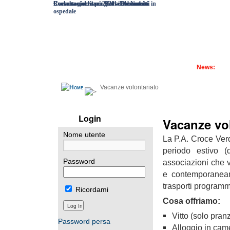
Corso soccorritori 2021 – Documenti
Corso soccorritori 2020 - Documenti
I volontari donano giochi ai bambini in
Raccolta giochi per Un verde Natale
ospedale
News:
Vacanze volontariato
Login
Vacanze vol
Nome utente
La P.A. Croce Verde
periodo estivo (
associazioni che v
Password
e contemporaneam
trasporti programm
Ricordami
Cosa offriamo:
Vitto (solo pran
Password persa
Alloggio in came