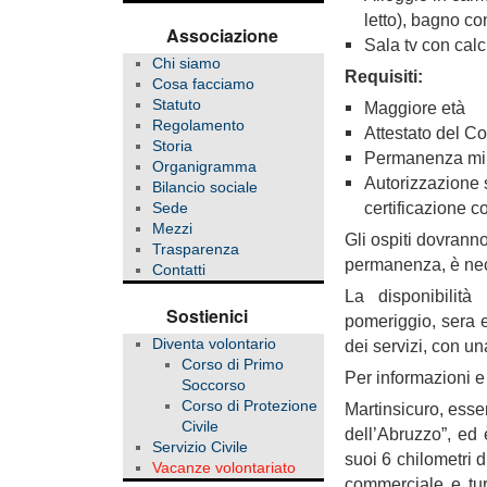
letto), bagno co
Associazione
Sala tv con calc
Chi siamo
Requisiti:
Cosa facciamo
Statuto
Maggiore età
Regolamento
Attestato del C
Storia
Permanenza min
Organigramma
Autorizzazione s
Bilancio sociale
certificazione c
Sede
Mezzi
Gli ospiti dovranno
Trasparenza
permanenza, è nece
Contatti
La disponibilità
Sostienici
pomeriggio, sera e
Diventa volontario
dei servizi, con un
Corso di Primo
Per informazioni e
Soccorso
Corso di Protezione
Martinsicuro, esse
Civile
dell’Abruzzo”, ed 
Servizio Civile
suoi 6 chilometri 
Vacanze volontariato
commerciale e tur