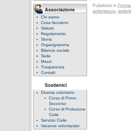
Pubblicato in
Forma
Associazione
defibrillatore
,
defibri
Chi siamo
Cosa facciamo
Statuto
Regolamento
Storia
Organigramma
Bilancio sociale
Sede
Mezzi
Trasparenza
Contatti
Sostienici
Diventa volontario
Corso di Primo
Soccorso
Corso di Protezione
Civile
Servizio Civile
Vacanze volontariato