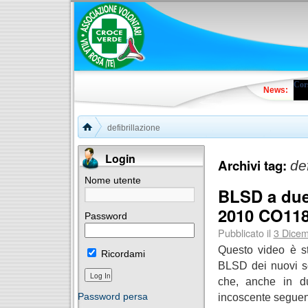
Cors
News:
defibrillazione
Login
Archivi tag:
de
Nome utente
BLSD a due 
2010 CO11
Password
Pubblicato il
3 Dice
Questo video è st
Ricordami
BLSD dei nuovi so
che, anche in du
incoscente seguen
Password persa