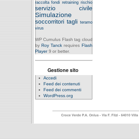
raccolta fondi
retraining
rischio
servizio civile
Simulazione
soccorritori
tagli
teramo
virus
WP Cumulus Flash tag cloud
by
Roy Tanck
requires
Flash
Player
9 or better.
Gestione sito
Accedi
Feed dei contenuti
Feed dei commenti
WordPress.org
Croce Verde P.A. Onlus
- Via F. Filzi - 64010 Vi