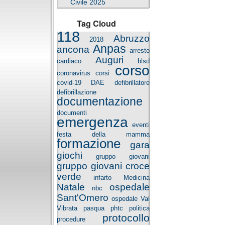
Civile 2025
Tag Cloud
118
Abruzzo
2018
Anpas
ancona
arresto
Auguri
cardiaco
blsd
corso
coronavirus
corsi
covid-19
DAE
defibrillatore
defibrillazione
documentazione
documenti
emergenza
eventi
festa della mamma
formazione
gara
giochi
gruppo giovani
gruppo giovani croce
verde
infarto
Medicina
Natale
ospedale
nbc
Sant'Omero
ospedale Val
Vibrata
pasqua
phtc
politica
protocollo
procedure