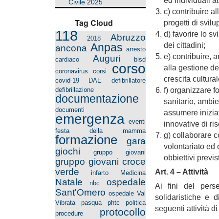
ed individuali at
Civile 2025
c) contribuire a
Tag Cloud
progetti di svilu
118
d) favorire lo s
Abruzzo
2018
dei cittadini;
Anpas
ancona
arresto
e) contribuire, 
Auguri
cardiaco
blsd
corso
alla gestione de
coronavirus
corsi
crescita cultural
covid-19
DAE
defibrillatore
f) organizzare f
defibrillazione
documentazione
sanitario, ambien
documenti
assumere iniziat
emergenza
eventi
innovative di ris
festa della mamma
g) collaborare co
formazione
gara
volontariato ed e
giochi
gruppo giovani
obbiettivi previs
gruppo giovani croce
verde
Art. 4 – Attività
infarto
Medicina
Natale
ospedale
nbc
Ai fini del pers
Sant'Omero
ospedale Val
solidaristiche e d
Vibrata
pasqua
phtc
politica
seguenti attività d
protocollo
procedure