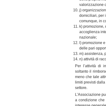
valorizzazione 
j) organizzazion
domiciliari, per
comunque, in co
k) promozione, o
accoglienza int
nazionale;
l) promozione e t
delle pari opport
m) assistenza, p
n) attività di rac
Per l’attività di
soltanto il rimbor
meno che tale atti
limiti previsti dall
settore.
L’Associazione può
a condizione che 
interesse generale, 