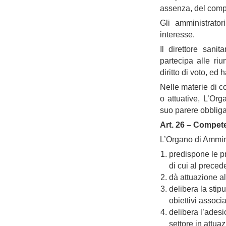
assenza, del comp
Gli amministrator
interesse.
Il direttore sani
partecipa alle r
diritto di voto, ed 
Nelle materie di c
o attuative, L’Or
suo parere obbliga
Art. 26 – Compet
L’Organo di Amminis
predispone le p
di cui al precede
dà attuazione a
delibera la stip
obiettivi associat
delibera l’adesi
settore in attuaz