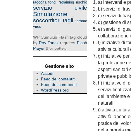
a) interventi e p
raccolta fondi
retraining
rischio
servizio civile
b) servizi di tr
Simulazione
c) servizi di tr
soccorritori
tagli
teramo
d) gestione di se
virus
e) servizi di gu
collaborazione c
WP Cumulus Flash tag cloud
f) iniziative di
by
Roy Tanck
requires
Flash
Player
9 or better.
attività cultural
g) iniziative per
la protezione del
Gestione sito
aspetti sanitari
Accedi
private e pubbli
Feed dei contenuti
h) iniziative di 
Feed dei commenti
servizi finalizz
WordPress.org
dell’ambiente e 
naturali;
i) attività cultur
attività, anche e
pratica del volon
della propria me