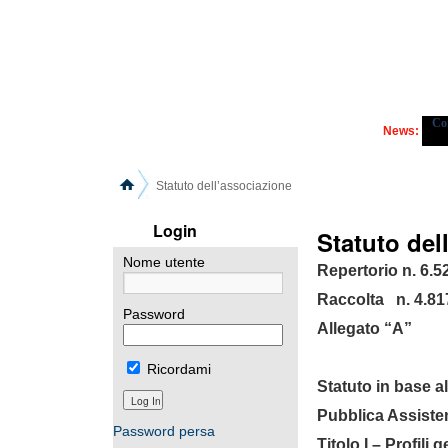
Cors
News:
Statuto dell’associazione
Login
Statuto del
Nome utente
Repertorio n. 6.5
Raccolta n. 4.81
Password
Allegato “A”
Ricordami
Statuto in base al
Pubblica Assisten
Password persa
Titolo I – Profili g