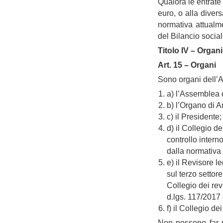
Qualora le entrate 
euro, o alla diver
normativa attualme
del Bilancio social
Titolo IV – Organi
Art. 15 – Organi
Sono organi dell’
a) l’Assemblea d
b) l’Organo di A
c) il Presidente;
d) il Collegio d
controllo intern
dalla normativa 
e) il Revisore 
sul terzo settor
Collegio dei rev
d.lgs. 117/2017 
f) il Collegio dei
Non possono far p