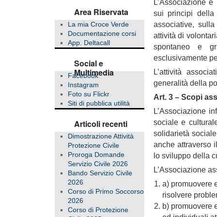
L’Associazione è l
Area Riservata
sui principi della
associative, sulla
La mia Croce Verde
Documentazione corsi
attività di volonta
App. Deltacall
spontaneo e gra
esclusivamente per 
Social e
Multimedia
L’attività associ
Facebook
generalità della p
Instagram
Foto su Flickr
Art. 3 – Scopi ass
Siti di pubblica utilità
L’Associazione in
sociale e cultural
Articoli recenti
solidarietà social
Dimostrazione Attività
anche attraverso il
Protezione Civile
Proroga Domande
lo sviluppo della cul
Servizio Civile 2026
L’Associazione assu
Bando Servizio Civile
2026
a) promuovere ed
Corso di Primo Soccorso
risolvere problem
2026
b) promuovere ed
Corso di Protezione