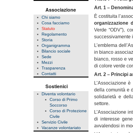
Art. 1 – Denomin
Associazione
È costituita l’ass
Chi siamo
organizzazione d
Cosa facciamo
Statuto
Verde “ODV”), con
Regolamento
successivamente i
Storia
L’emblema dell’Ass
Organigramma
Bilancio sociale
in bianco associaz
Sede
bianco, rosso e ve
Mezzi
di colore verde con
Trasparenza
Contatti
Art. 2 – Principi 
L’Associazione è l
Sostienici
della comunità e d
Diventa volontario
solidarietà e dell
Corso di Primo
settore.
Soccorso
Corso di Protezione
L’Associazione int
Civile
di interesse gener
Servizio Civile
avvalendosi in mod
Vacanze volontariato