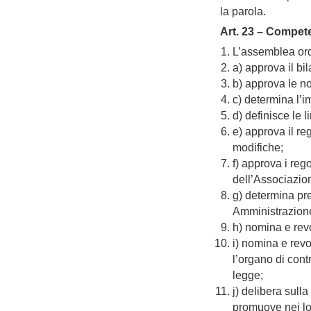
la parola.
Art. 23 – Compet
L’assemblea ord
a) approva il bi
b) approva le no
c) determina l’i
d) definisce le
e) approva il r
modifiche;
f) approva i reg
dell’Associazio
g) determina pr
Amministrazione 
h) nomina e revo
i) nomina e revo
l’organo di cont
legge;
j) delibera sull
promuove nei lor