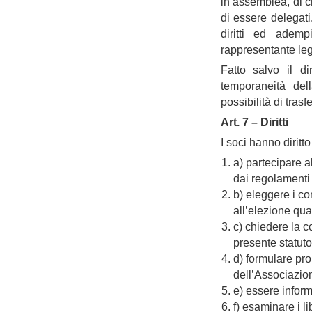
in assemblea, di c
di essere delegati.
diritti ed adem
rappresentante leg
Fatto salvo il di
temporaneità del
possibilità di tras
Art. 7 – Diritti
I soci hanno diritto 
a) partecipare a
dai regolamenti 
b) eleggere i co
all’elezione qua
c) chiedere la c
presente statuto
d) formulare pro
dell’Associazione
e) essere informa
f) esaminare i li