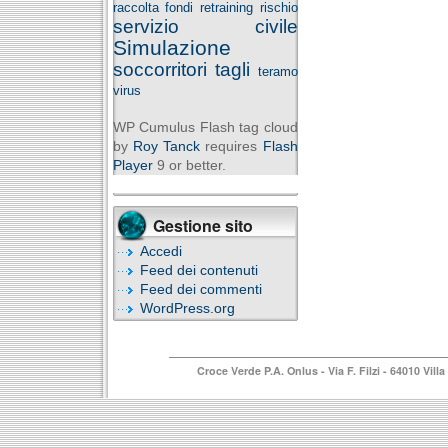
raccolta fondi
retraining
rischio
servizio civile
Simulazione
soccorritori
tagli
teramo
virus
WP Cumulus Flash tag cloud
by
Roy Tanck
requires
Flash
Player
9 or better.
Gestione sito
Accedi
Feed dei contenuti
Feed dei commenti
WordPress.org
Croce Verde P.A. Onlus
- Via F. Filzi - 64010 Vi