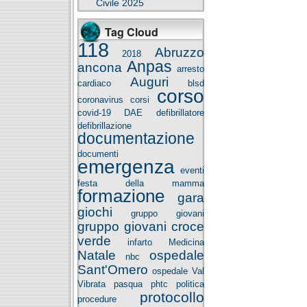
Civile 2025
Tag Cloud
118
Abruzzo
2018
Anpas
ancona
arresto
Auguri
cardiaco
blsd
corso
coronavirus
corsi
covid-19
DAE
defibrillatore
defibrillazione
documentazione
documenti
emergenza
eventi
festa della mamma
formazione
gara
giochi
gruppo giovani
gruppo giovani croce
verde
infarto
Medicina
Natale
ospedale
nbc
Sant'Omero
ospedale Val
Vibrata
pasqua
phtc
politica
protocollo
procedure