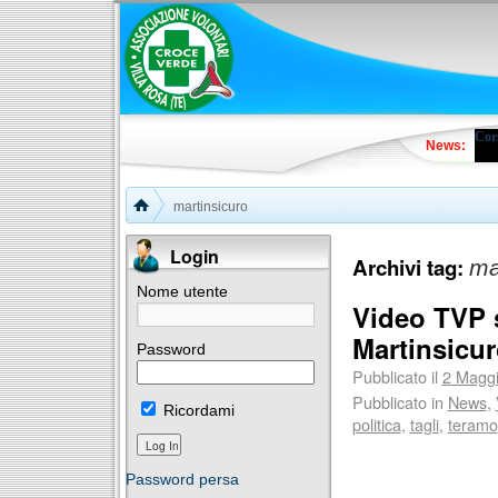
Cors
News:
martinsicuro
Login
Archivi tag:
ma
Nome utente
Video TVP 
Martinsicu
Password
Pubblicato il
2 Magg
Pubblicato in
News
,
Ricordami
politica
,
tagli
,
teramo
Password persa