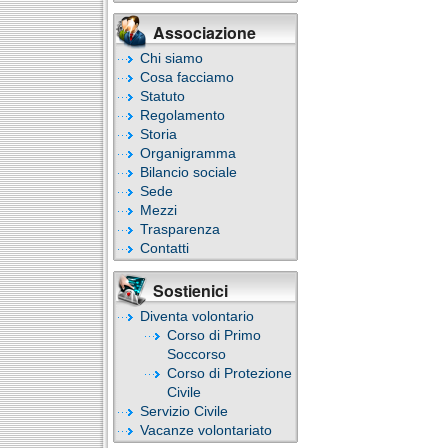
Associazione
Chi siamo
Cosa facciamo
Statuto
Regolamento
Storia
Organigramma
Bilancio sociale
Sede
Mezzi
Trasparenza
Contatti
Sostienici
Diventa volontario
Corso di Primo
Soccorso
Corso di Protezione
Civile
Servizio Civile
Vacanze volontariato