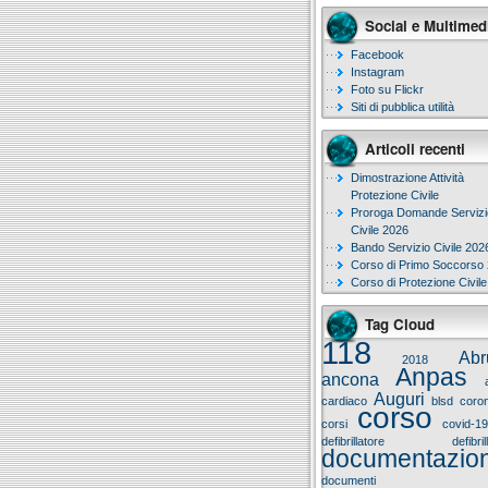
Social e Multimed
Facebook
Instagram
Foto su Flickr
Siti di pubblica utilità
Articoli recenti
Dimostrazione Attività
Protezione Civile
Proroga Domande Servizi
Civile 2026
Bando Servizio Civile 202
Corso di Primo Soccorso
Corso di Protezione Civil
Tag Cloud
118
Abr
2018
Anpas
ancona
Auguri
cardiaco
blsd
coron
corso
corsi
covid-1
defibrillatore
defibri
documentazio
documenti