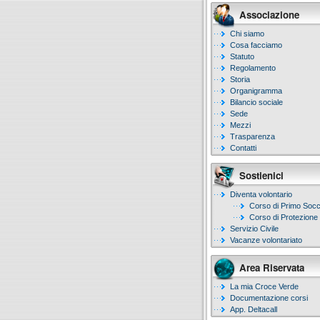
Associazione
Chi siamo
Cosa facciamo
Statuto
Regolamento
Storia
Organigramma
Bilancio sociale
Sede
Mezzi
Trasparenza
Contatti
Sostienici
Diventa volontario
Corso di Primo Soc
Corso di Protezione 
Servizio Civile
Vacanze volontariato
Area Riservata
La mia Croce Verde
Documentazione corsi
App. Deltacall