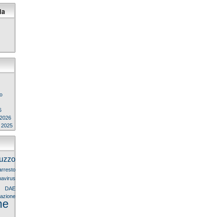
ia
o
6
 2026
e 2025
uzzo
arresto
avirus
9
DAE
llazione
ne