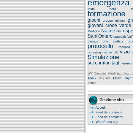
emergenza
festa della ma
formazione
giochi
gr
gruppo giovani
giovani croce verde
Natale
ospe
Medicina
nbc
Sant'Omero
ospedale Val 
pasqua
phtc
politica
pro
protocollo
raccolta
servizio c
retraining
rischio
Simulazione
soccorritori
tagli
teramo
WP Cumulus Flash tag cloud
Tanck
requires
Flash Player
better.
Gestione sito
Accedi
Feed dei contenuti
Feed dei commenti
WordPress.org