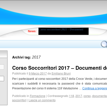
Corso soccorritori 2021 – Documenti
News:
Archivi tag:
2017
Corso Soccorritori 2017 – Documenti d
Pubblicato il
9 Marzo 2017
da
Emiliano Bruni
Per i partecipanti al corso soccorritori 2017 della Croce Verde, i document
scaricare i suddetti è necessaria la password che è stata comunicata
Presentazione del corso Il sistema 118 Valutazione …
Continua a legger
Pubblicato in
Formazione
|
Contrassegnato
118
,
2017
,
corso
,
documenta
soccorritori
|
Lascia un commento