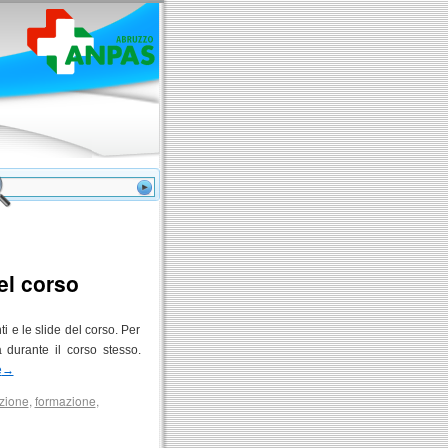
el corso
i e le slide del corso. Per
 durante il corso stesso.
e
→
zione
,
formazione
,