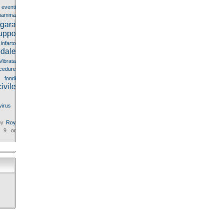
eventi
mma
gara
uppo
infarto
dale
Vibrata
cedure
 fondi
ivile
virus
 by
Roy
9 or