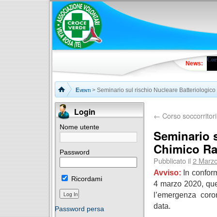
Cors
News:
Eventi
> Seminario sul rischio Nucleare Batteriologi
Login
←
Corso soccorritor
Nome utente
Seminario s
Chimico R
Password
Pubblicato il
2 Marz
Avviso:
In conform
Ricordami
4 marzo 2020, que
l’emergenza coro
data.
Password persa