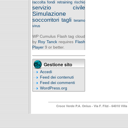
raccolta fondi
retraining
rischio
servizio civile
Simulazione
soccorritori
tagli
teramo
virus
WP Cumulus Flash tag cloud
by
Roy Tanck
requires
Flash
Player
9 or better.
Gestione sito
Accedi
Feed dei contenuti
Feed dei commenti
WordPress.org
Croce Verde P.A. Onlus
- Via F. Filzi - 64010 Vi