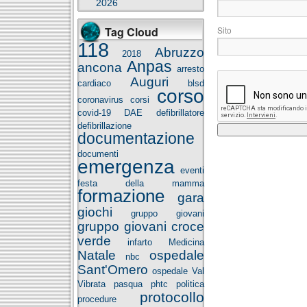
2026
Tag Cloud
S
118
Abruzzo
2018
Anpas
ancona
arresto
Auguri
cardiaco
blsd
corso
coronavirus
corsi
covid-19
DAE
defibrillatore
defibrillazione
documentazione
documenti
emergenza
eventi
festa della mamma
formazione
gara
giochi
gruppo giovani
gruppo giovani croce
verde
infarto
Medicina
Natale
ospedale
nbc
Sant'Omero
ospedale Val
Vibrata
pasqua
phtc
politica
protocollo
procedure