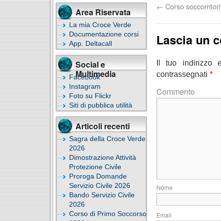
←
Corso soccorritor
Area Riservata
La mia Croce Verde
Documentazione corsi
Lascia un 
App. Deltacall
Il tuo indirizzo
Social e
Multimedia
contrassegnati
*
Facebook
Instagram
C
Foto su Flickr
Siti di pubblica utilità
Articoli recenti
Sagra della Croce Verde
2026
Dimostrazione Attività
Protezione Civile
Proroga Domande
Servizio Civile 2026
Bando Servizio Civile
2026
Corso di Primo Soccorso
E