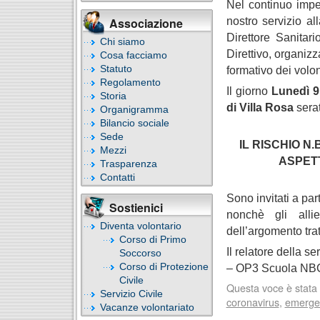
Nel continuo impeg
nostro servizio a
Associazione
Direttore Sanitar
Chi siamo
Direttivo, organiz
Cosa facciamo
Statuto
formativo dei volon
Regolamento
Il giorno
Lunedì 9
Storia
di Villa Rosa
serat
Organigramma
Bilancio sociale
Sede
IL RISCHIO N.B
Mezzi
ASPETT
Trasparenza
Contatti
Sono invitati a pa
Sostienici
nonchè gli alli
Diventa volontario
dell’argomento trat
Corso di Primo
Il relatore della se
Soccorso
Corso di Protezione
– OP3 Scuola NBCR
Civile
Questa voce è stata 
Servizio Civile
coronavirus
,
emerge
Vacanze volontariato