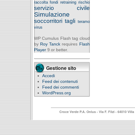
raccolta fondi
retraining
rischio
servizio civile
Simulazione
soccorritori
tagli
teramo
virus
WP Cumulus Flash tag cloud
by
Roy Tanck
requires
Flash
Player
9 or better.
Gestione sito
Accedi
Feed dei contenuti
Feed dei commenti
WordPress.org
Croce Verde P.A. Onlus
- Via F. Filzi - 64010 Vi