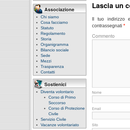
Lascia un 
Associazione
Chi siamo
Il tuo indirizzo
Cosa facciamo
contrassegnati
*
Statuto
Regolamento
C
Storia
Organigramma
Bilancio sociale
Sede
Mezzi
Trasparenza
Contatti
Sostienici
Diventa volontario
Corso di Primo
Soccorso
E
Corso di Protezione
Civile
Servizio Civile
S
Vacanze volontariato