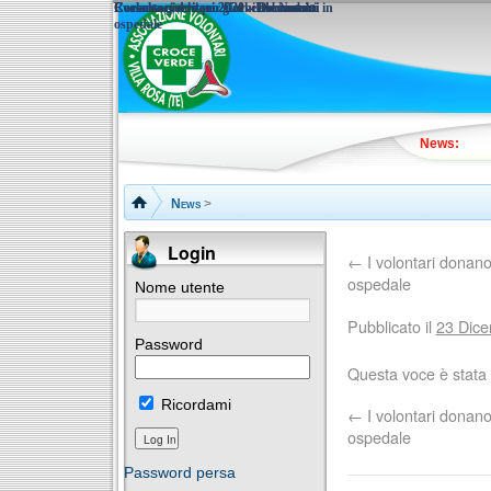
Corso soccorritori 2021 – Documenti
Corso soccorritori 2020 - Documenti
I volontari donano giochi ai bambini in
Raccolta giochi per Un verde Natale
ospedale
News:
News
>
Login
←
I volontari donano
ospedale
Nome utente
Pubblicato il
23 Dic
Password
Questa voce è stata 
Ricordami
←
I volontari donano
ospedale
Password persa