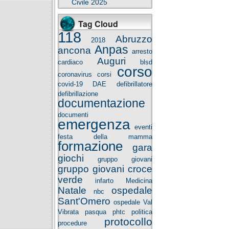
Civile 2025
Tag Cloud
118
Abruzzo
2018
Anpas
ancona
arresto
Auguri
cardiaco
blsd
corso
coronavirus
corsi
covid-19
DAE
defibrillatore
defibrillazione
documentazione
documenti
emergenza
eventi
festa della mamma
formazione
gara
giochi
gruppo giovani
gruppo giovani croce
verde
infarto
Medicina
Natale
ospedale
nbc
Sant'Omero
ospedale Val
Vibrata
pasqua
phtc
politica
protocollo
procedure