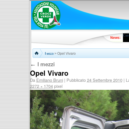
Cors
News:
I mezzi
> Opel Vivaro
I mezzi
←
Opel Vivaro
Da
Emiliano Bruni
|
Pubblicato
24 Settembre 2010
|
La
2272 × 1704
pixel