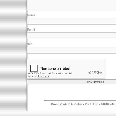
No
Ema
Sito 
Croce Verde P.A. Onlus
- Via F. Filzi - 64010 Vi