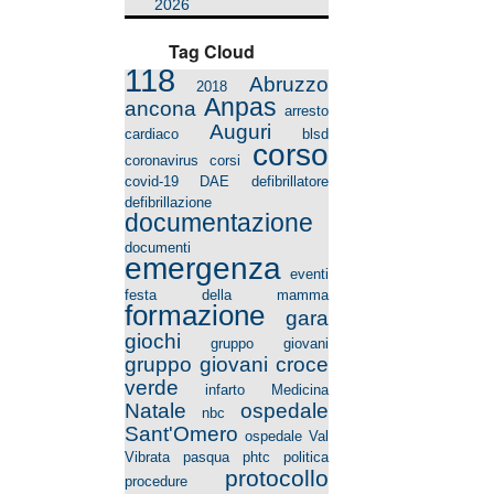
2026
Tag Cloud
118
Abruzzo
2018
Anpas
ancona
arresto
Auguri
cardiaco
blsd
corso
coronavirus
corsi
covid-19
DAE
defibrillatore
defibrillazione
documentazione
documenti
emergenza
eventi
festa della mamma
formazione
gara
giochi
gruppo giovani
gruppo giovani croce
verde
infarto
Medicina
Natale
ospedale
nbc
Sant'Omero
ospedale Val
Vibrata
pasqua
phtc
politica
protocollo
procedure