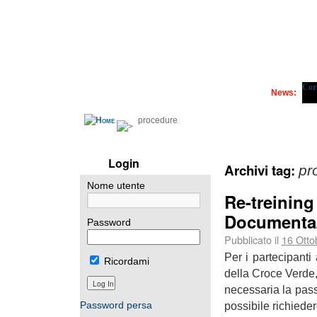
Cors
News:
procedure
Login
Archivi tag:
pr
Nome utente
Re-treining
Documenta
Password
Pubblicato il
16 Otto
Per i partecipant
Ricordami
della Croce Verde, 
necessaria la pass
possibile richiede
Password persa