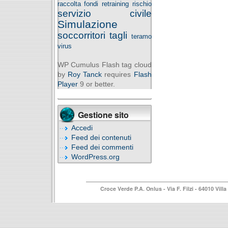
raccolta fondi
retraining
rischio
servizio civile
Simulazione
soccorritori
tagli
teramo
virus
WP Cumulus Flash tag cloud
by
Roy Tanck
requires
Flash
Player
9 or better.
Gestione sito
Accedi
Feed dei contenuti
Feed dei commenti
WordPress.org
Croce Verde P.A. Onlus
- Via F. Filzi - 64010 Vi