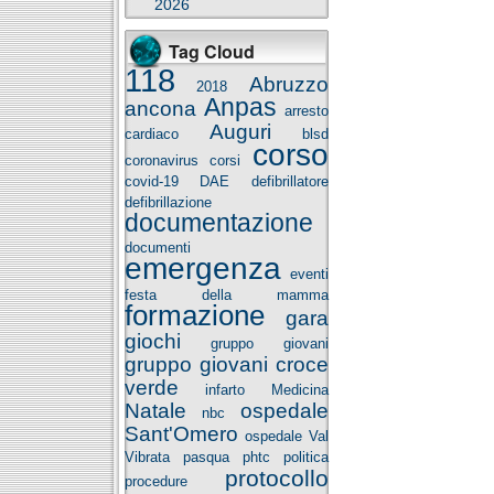
2026
Tag Cloud
118
Abruzzo
2018
Anpas
ancona
arresto
Auguri
cardiaco
blsd
corso
coronavirus
corsi
covid-19
DAE
defibrillatore
defibrillazione
documentazione
documenti
emergenza
eventi
festa della mamma
formazione
gara
giochi
gruppo giovani
gruppo giovani croce
verde
infarto
Medicina
Natale
ospedale
nbc
Sant'Omero
ospedale Val
Vibrata
pasqua
phtc
politica
protocollo
procedure