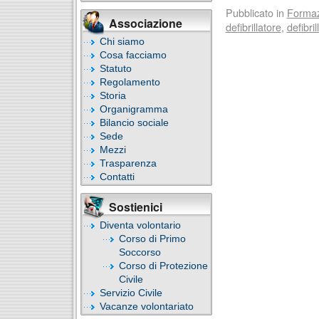
Pubblicato in
Forma
Associazione
defibrillatore
,
defibri
Chi siamo
Cosa facciamo
Statuto
Regolamento
Storia
Organigramma
Bilancio sociale
Sede
Mezzi
Trasparenza
Contatti
Sostienici
Diventa volontario
Corso di Primo
Soccorso
Corso di Protezione
Civile
Servizio Civile
Vacanze volontariato