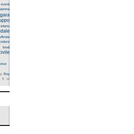
eventi
mma
gara
uppo
infarto
dale
Vibrata
cedure
 fondi
ivile
virus
 by
Roy
9 or