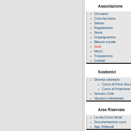
Associazione
Chi siamo
Cosa facciamo
Statuto
Regolamento
Storia
Organigramma
Bilancio sociale
Sede
Mezzi
Trasparenza
Contatti
Sostienici
Diventa volontario
Corso di Primo Soc
Corso di Protezione 
Servizio Civile
Vacanze volontariato
Area Riservata
La mia Croce Verde
Documentazione corsi
App. Deltacall