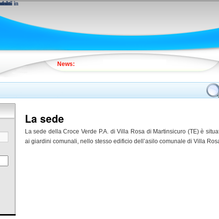
menti
menti
mbini in
tale
News:
La sede
La sede della Croce Verde P.A. di Villa Rosa di Martinsicuro (TE) è situata
ai giardini comunali, nello stesso edificio dell’asilo comunale di Villa Ros