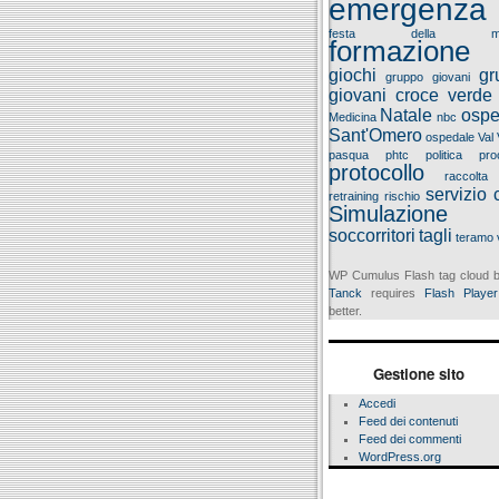
emergenza
festa della ma
formazione
giochi
gr
gruppo giovani
giovani croce verde
Natale
ospe
Medicina
nbc
Sant'Omero
ospedale Val 
pasqua
phtc
politica
pro
protocollo
raccolta
servizio c
retraining
rischio
Simulazione
soccorritori
tagli
teramo
WP Cumulus Flash tag cloud
Tanck
requires
Flash Player
better.
Gestione sito
Accedi
Feed dei contenuti
Feed dei commenti
WordPress.org