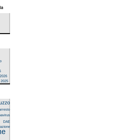
ia
o
6
 2026
e 2025
uzzo
arresto
avirus
9
DAE
llazione
ne