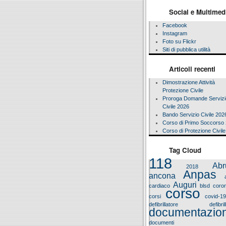
Social e Multimed
Facebook
Instagram
Foto su Flickr
Siti di pubblica utilità
Articoli recenti
Dimostrazione Attività
Protezione Civile
Proroga Domande Servizi
Civile 2026
Bando Servizio Civile 202
Corso di Primo Soccorso
Corso di Protezione Civil
Tag Cloud
118
Abr
2018
Anpas
ancona
Auguri
cardiaco
blsd
coron
corso
corsi
covid-1
defibrillatore
defibri
documentazio
documenti