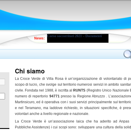
Corso soccorritori 2021 – Documenti
News:
Chi siamo
La Croce Verde di Villa Rosa è un’organizzazione di volontariato di p
scopo di lucro, che svolge sul territorio numerosi servizi in ambito sanitar
civile. Fondata nel 1988, è iscritta al
RUNTS
(Registro Unico Nazionale E
numero di repertorio
94771
presso la Regione Abruzzo . L’associazion
Martinsicuro, ed è operativa con i suoi servizi principalmente sul territor
e nel Teramano, ma laddove richiesto, in situazioni specifiche, è pres
volontari anche a livello regionale e nazionale.
La Croce Verde è un’associazione laica che ha aderito ad Anpas 
Pubbliche Assistenze) i cui scopi sono: sviluppare una cultura della solidar