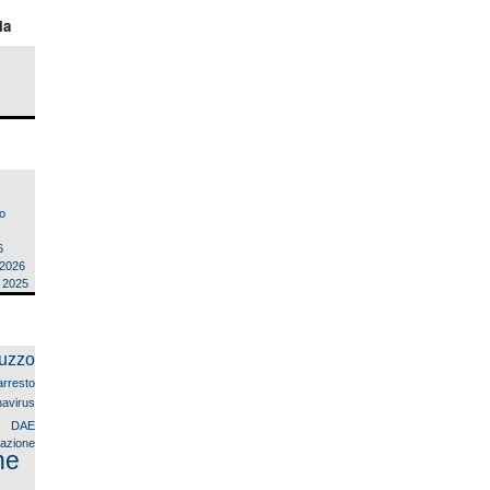
ia
o
6
 2026
e 2025
uzzo
arresto
avirus
9
DAE
llazione
ne