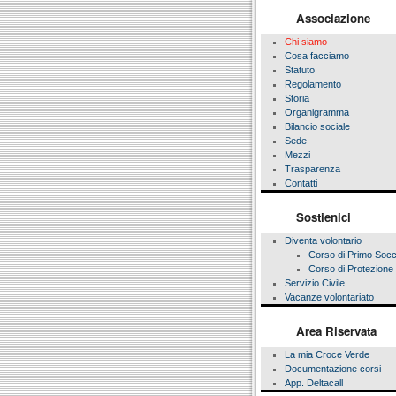
Associazione
Chi siamo
Cosa facciamo
Statuto
Regolamento
Storia
Organigramma
Bilancio sociale
Sede
Mezzi
Trasparenza
Contatti
Sostienici
Diventa volontario
Corso di Primo Soc
Corso di Protezione 
Servizio Civile
Vacanze volontariato
Area Riservata
La mia Croce Verde
Documentazione corsi
App. Deltacall