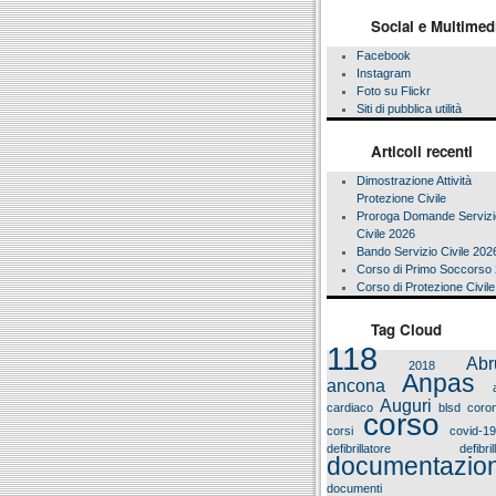
Social e Multimed
Facebook
Instagram
Foto su Flickr
Siti di pubblica utilità
Articoli recenti
Dimostrazione Attività
Protezione Civile
Proroga Domande Servizi
Civile 2026
Bando Servizio Civile 202
Corso di Primo Soccorso
Corso di Protezione Civil
Tag Cloud
118
Abr
2018
Anpas
ancona
Auguri
cardiaco
blsd
coron
corso
corsi
covid-1
defibrillatore
defibri
documentazio
documenti