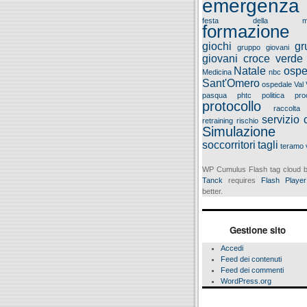
emergenza
festa della ma
formazione
giochi
gr
gruppo giovani
giovani croce verde
Natale
ospe
Medicina
nbc
Sant'Omero
ospedale Val 
pasqua
phtc
politica
pro
protocollo
raccolta
servizio c
retraining
rischio
Simulazione
soccorritori
tagli
teramo
WP Cumulus Flash tag cloud
Tanck
requires
Flash Player
better.
Gestione sito
Accedi
Feed dei contenuti
Feed dei commenti
WordPress.org