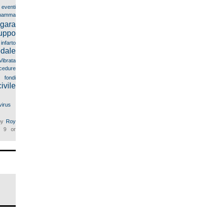
eventi
mma
gara
uppo
infarto
dale
Vibrata
cedure
 fondi
ivile
virus
 by
Roy
9 or