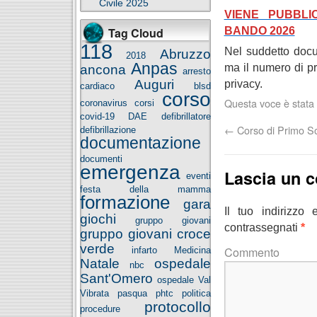
Civile 2025
VIENE PUBBLI
BANDO 2026
Tag Cloud
118
Nel suddetto docu
Abruzzo
2018
Anpas
ma il numero di pr
ancona
arresto
Auguri
privacy.
cardiaco
blsd
corso
Questa voce è stata 
coronavirus
corsi
covid-19
DAE
defibrillatore
←
Corso di Primo S
defibrillazione
documentazione
documenti
emergenza
Lascia un 
eventi
festa della mamma
formazione
gara
Il tuo indirizzo
giochi
gruppo giovani
contrassegnati
*
gruppo giovani croce
verde
C
infarto
Medicina
Natale
ospedale
nbc
Sant'Omero
ospedale Val
Vibrata
pasqua
phtc
politica
protocollo
procedure