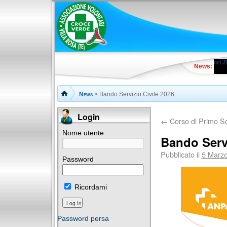
Cors
News:
News
> Bando Servizio Civile 2026
Login
←
Corso di Primo S
Nome utente
Bando Servi
Pubblicato il
5 Marz
Password
Ricordami
Password persa