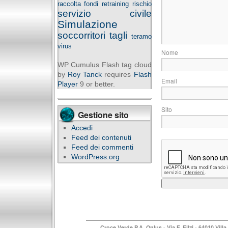
raccolta fondi
retraining
rischio
servizio civile
Simulazione
soccorritori
tagli
teramo
virus
WP Cumulus Flash tag cloud
by
Roy Tanck
requires
Flash
E
Player
9 or better.
S
Gestione sito
Accedi
Feed dei contenuti
Feed dei commenti
WordPress.org
Croce Verde P.A. Onlus
- Via F. Filzi - 64010 Vi