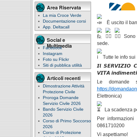
Area Riservata
La mia Croce Verde
Documentazione corsi
È uscito il ba
App. Deltacall
Sono 
Social e
sede.
Multimedia
Facebook
Instagram
Tutte le info sui
Foto su Flickr
Siti di pubblica utilità
𝙄𝙡 𝙎𝙀𝙍𝙑𝙄𝙕𝙄𝙊 
𝙑𝙄𝙏𝘼 𝙞𝙣𝙙𝙞𝙢𝙚𝙣𝙩𝙞
Articoli recenti
Le domande si
Dimostrazione Attività
https://domandaonli
Protezione Civile
Elettronica)
Proroga Domande
Servizio Civile 2026
La scadenza pe
Bando Servizio Civile
2026
Per informazioni
Corso di Primo Soccorso
0861710200
2026
Corso di Protezione
Vi aspettiamo!