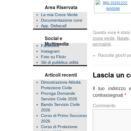
Area Riservata
La mia Croce Verde
Documentazione corsi
App. Deltacall
Questa voce è stata 
Social e
croce verde
,
Natale
Multimedia
permalink
.
Facebook
Instagram
←
Raccolta giochi p
Foto su Flickr
Siti di pubblica utilità
Lascia un 
Articoli recenti
Dimostrazione Attività
Protezione Civile
Il tuo indirizzo
Proroga Domande
contrassegnati
*
Servizio Civile 2026
C
Bando Servizio Civile
2026
Corso di Primo Soccorso
2026
Corso di Protezione