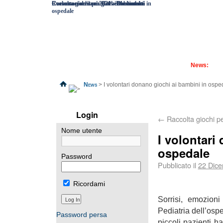
Corso soccorritori 2021 – Documenti
Corso soccorritori 2020 - Documenti
I volontari donano giochi ai bambini in
Raccolta giochi per Un verde Natale
ospedale
News:
News
> I volontari donano giochi ai bambini in ospe
Login
←
Raccolta giochi p
Nome utente
I volontari
ospedale
Password
Pubblicato il
22 Dic
Ricordami
Sorrisi, emozioni
Pediatria dell’os
Password persa
piccoli pazienti 