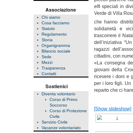
elfi speciali in d
Associazione
Verde di Villa Ros
Chi siamo
che hanno distribu
Cosa facciamo
solidarietà e vi
Statuto
Regolamento
trascorrere il Nat
Storia
dell’iniziativa “
Organigramma
ragazzi dell’ass
Bilancio sociale
cittadini, con nume
Sede
«La consegna dei
Mezzi
Trasparenza
giovani della Cro
Contatti
ricevere i doni e 
per i loro figli. U
Sostienici
reparto che ci hann
Diventa volontario
Corso di Primo
Soccorso
[Show slideshow]
Corso di Protezione
Civile
Servizio Civile
Vacanze volontariato