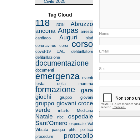
Civile 2025
Tag Cloud
118
Abruzzo
2018
Anpas
ancona
arresto
Auguri
cardiaco
blsd
corso
coronavirus
corsi
E
covid-19
DAE
defibrillatore
defibrillazione
documentazione
S
documenti
emergenza
eventi
festa della mamma
formazione
gara
giochi
gruppo giovani
gruppo giovani croce
verde
infarto
Medicina
Natale
ospedale
nbc
Sant'Omero
ospedale Val
Vibrata
pasqua
phtc
politica
protocollo
procedure